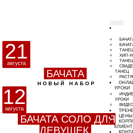
СТИЛ
ТАНЦЕВ
БАЧАТ
21
БАЧАТ
ТАНЕЦ
ХИП-Х
ТАНЕЦ
августа
СВАД
БАЧАТА
ТАНЕЦ
РАСТ
ОНЛА
НОВЫЙ НАБОР
УРОКИ
12
ИНДИ
УРОКИ
ВИДЕО
августа
ТРЕН
ЦЕНЫ
БАЧАТА СОЛО ДЛЯ
КОРП
КЛИЕН
ДЕВУШЕК
КОНТ