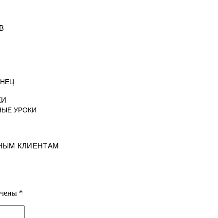
В
АНЕЦ
КИ
НЫЕ УРОКИ
НЫМ КЛИЕНТАМ
ечены
*