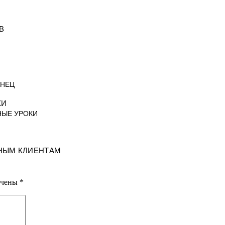
В
АНЕЦ
КИ
НЫЕ УРОКИ
НЫМ КЛИЕНТАМ
ечены
*